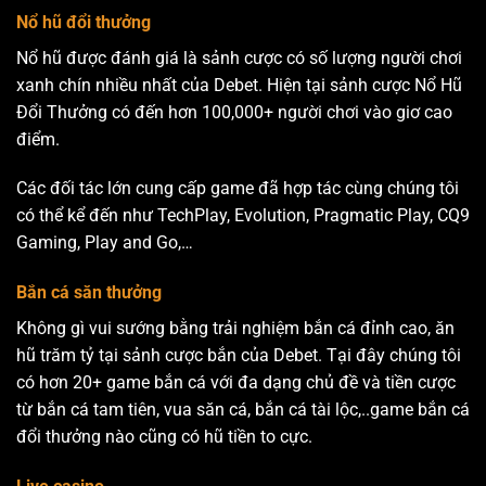
Nổ hũ đổi thưởng
Nổ hũ được đánh giá là sảnh cược có số lượng người chơi
xanh chín nhiều nhất của Debet. Hiện tại sảnh cược Nổ Hũ
Đổi Thưởng có đến hơn 100,000+ người chơi vào giơ cao
điểm.
Các đối tác lớn cung cấp game đã hợp tác cùng chúng tôi
có thể kể đến như TechPlay, Evolution, Pragmatic Play, CQ9
Gaming, Play and Go,…
Bắn cá săn thưởng
Không gì vui sướng bằng trải nghiệm bắn cá đỉnh cao, ăn
hũ trăm tỷ tại sảnh cược bắn của Debet. Tại đây chúng tôi
có hơn 20+ game bắn cá với đa dạng chủ đề và tiền cược
từ bắn cá tam tiên, vua săn cá, bắn cá tài lộc,..game bắn cá
đổi thưởng nào cũng có hũ tiền to cực.