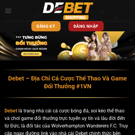
Bỏ
qua
nội
dung
ĐĂNG KÝ
ĐĂNG NHẬP
Debet – Địa Chỉ Cá Cược Thể Thao Và Game
Đổi Thưởng #1VN
Debet
là trang nhà cái cá cược bóng đá, soi kèo thể thao
và chơi game đổi thưởng trực tuyến uy tín và lâu đời đến
từ Đức, là đối tác của Wolverhampton Wanderers F.C. Truy
cập ngay đường link vào nhà cái Debet chính thức bên