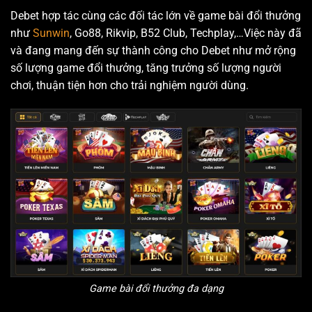
Debet hợp tác cùng các đối tác lớn về game bài đổi thưởng
như
Sunwin
, Go88, Rikvip, B52 Club, Techplay,…Việc này đã
và đang mang đến sự thành công cho Debet như mở rộng
số lượng game đổi thưởng, tăng trưởng số lượng người
chơi, thuận tiện hơn cho trải nghiệm người dùng.
Game bài đổi thưởng đa dạng