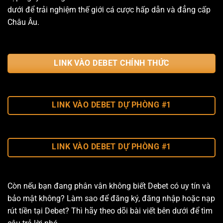
dưới để trải nghiệm thế giới cá cược hấp dẫn và đẳng cấp
Châu Âu.
LINK VÀO DEBET CHÍNH THỨC
LINK VÀO DEBET DỰ PHÒNG #1
LINK VÀO DEBET DỰ PHÒNG #1
Còn nếu bạn đang phân vân không biết Debet có uy tín và
bảo mật không? Làm sao để đăng ký, đăng nhập hoặc nạp
rút tiền tại Debet? Thì hãy theo dõi bài viết bên dưới để tìm