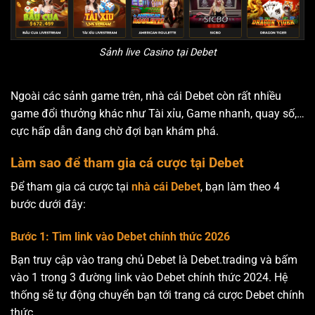
Sảnh live Casino tại Debet
Ngoài các sảnh game trên, nhà cái Debet còn rất nhiều
game đổi thưởng khác như Tài xỉu, Game nhanh, quay số,…
cực hấp dẫn đang chờ đợi bạn khám phá.
Làm sao để tham gia cá cược tại Debet
Để tham gia cá cược tại
nhà cái Debet
, bạn làm theo 4
bước dưới đây:
Bước 1: Tìm link vào Debet chính thức 2026
Bạn truy cập vào trang chủ Debet là Debet.trading và bấm
vào 1 trong 3 đường link vào Debet chính thức 2024. Hệ
thống sẽ tự động chuyển bạn tới trang cá cược Debet chính
thức.