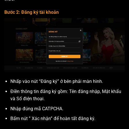
Bước 2: Đăng ký tài khoản
Nhấp vào nút “Đăng ký” ở bên phải màn hình.
Điền thông tin đăng ký gồm: Tên đăng nhập, Mật khẩu
và Số điện thoại.
Nhập đúng mã CATPCHA.
Bấm nút ” Xác nhận” để hoàn tất đăng ký.