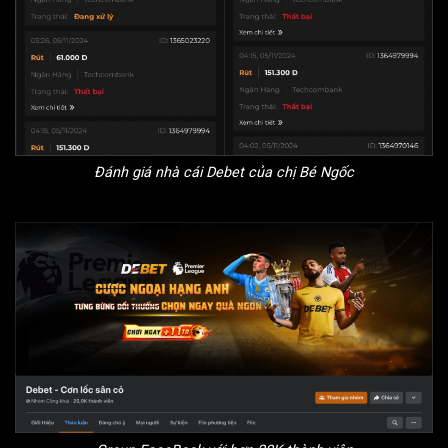
Đánh giá nhà cái Debet của chị Bé Ngốc