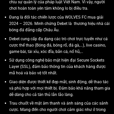
chịu sự quản lý của pháp luật Việt Nam. Vì vậy, người
chơi hoàn toàn yên tâm không lo bị điều tra.
Đang là đối tác chiến lược của WOLVES FC mua giải
2024 – 2026. Minh chứng Debet là thương hiệu nhà cái
bóng đá đẳng cấp Châu Âu.
Debet cung cấp đa dạng các trò chơi trực tuyến như cá
cược thể thao (Bóng đá, bóng rổ, đá gà,…), live casino,
game bài, tài xỉu, xóc đĩa, bắn cá, nổ hũ,…
Sử dụng công nghệ bảo mật hiện đại Secure Sockets
Layer (SSL), đảm bảo thông tin của khách hàng được
mã hoá và bảo vệ tốt nhất.
Giao diện được thiết kế đẹp mắt, sinh động, dễ thao tác
và phù hợp với mọi thiết bị. Đảm bảo khả năng tham gia
dễ dàng cho cả tân thủ lẫn lão làng.
Trau chuốt về mặt âm thanh và ánh sáng của các sảnh
cược. Mang đến cho người chơi cảm giác như ở trong