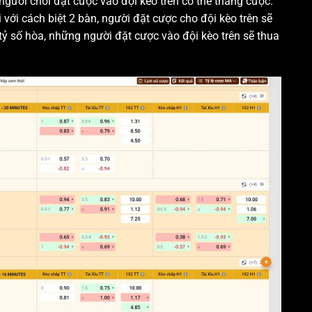
 người chơi đặt cược vào đội kèo trên có thể thắng cược.
 với cách biệt 2 bàn, người đặt cược cho đội kèo trên sẽ
tỷ số hòa, những người đặt cược vào đội kèo trên sẽ thua