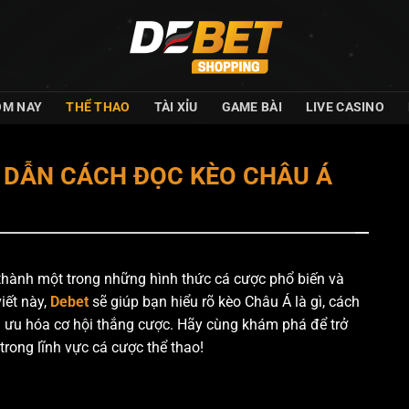
ÔM NAY
THỂ THAO
TÀI XỈU
GAME BÀI
LIVE CASINO
G DẪN CÁCH ĐỌC KÈO CHÂU Á
 thành một trong những hình thức cá cược phổ biến và
iết này,
Debet
sẽ giúp bạn hiểu rõ kèo Châu Á là gì, cách
ối ưu hóa cơ hội thắng cược. Hãy cùng khám phá để trở
rong lĩnh vực cá cược thể thao!