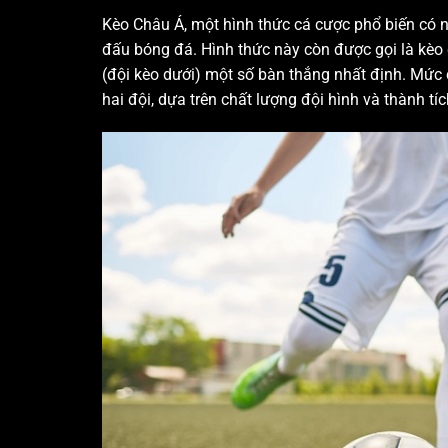
Kèo Châu Á, một hình thức cá cược phổ biến có 
đấu bóng đá. Hình thức này còn được gọi là kèo 
(đội kèo dưới) một số bàn thắng nhất định. Mức
hai đội, dựa trên chất lượng đội hình và thành tí