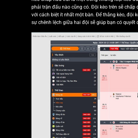
phải trận đấu nào cũng có. Đội kèo trên sẽ chấp 
với cách biệt ít nhất một bàn. Để thắng kèo, đội k
sự chênh lệch giữa hai đội sẽ giúp bạn có quyết 