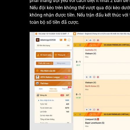
phải thắng đội yếu với cách biệt ít nhất 2 bàn để
Nếu đội kèo trên không thể vượt qua đội kèo dưới
không nhận được tiền. Nếu trận đấu kết thúc với 
toàn bộ số tiền đã cược.