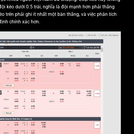
đội kèo dưới 0.5 trái, nghĩa là đội mạnh hơn phải thắng
èo trên phải ghi ít nhất một bàn thắng, và việc phân tích
định chính xác hơn.