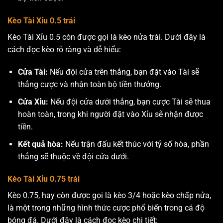
Kèo Tài Xỉu 0.5 trái
Kèo Tài Xỉu 0.5 còn được gọi là kèo nửa trái. Dưới đây là
cách đọc kèo rõ ràng và dễ hiểu:
Cửa Tài:
Nếu đội cửa trên thắng, bạn đặt vào Tài sẽ
thắng cược và nhận toàn bộ tiền thưởng.
Cửa Xỉu:
Nếu đội cửa dưới thắng, bạn cược Tài sẽ thua
hoàn toàn, trong khi người đặt vào Xỉu sẽ nhận được
tiền.
Kết quả hòa:
Nếu trận đấu kết thúc với tỷ số hòa, phần
thắng sẽ thuộc về đội cửa dưới.
Kèo Tài Xỉu 0.75 trái
Kèo 0.75, hay còn được gọi là kèo 3/4 hoặc kèo chấp nửa,
là một trong những hình thức cược phổ biến trong cá độ
bóng đá. Dưới đây là cách đọc kèo chi tiết: