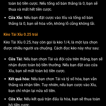
toàn bộ tiền cược. Nếu tổng số bàn thắng là 0, bạn sẽ
thua và mất hết tiền cược.
Cửa Xỉu:
Nếu bạn đặt cược vào Xỉu và tổng số bàn
thắng là 0, bạn sẽ hòa vốn, không lỗ cũng không lãi.
Kèo Tài Xỉu 0.25 trái
Kèo Tài Xỉu 0.25, hay còn gọi là kèo 1/4, là một lựa chọn
được nhiều người ưa chuộng. Cách đọc kèo này như sau:
Cửa Tài:
Nếu bạn chọn Tài và đội cửa trên thắng, bạn sẽ
nhận được toàn bộ tiền thưởng. Nếu bạn đặt vào cửa
Xỉu, bạn sẽ mất toàn bộ tiền cược.
Kết quả hòa:
Nếu bạn chọn Tài và tỷ số hòa, bạn vẫn
thắng và nhận tiền. Tuy nhiên, nếu bạn cược vào Xỉu,
bạn chỉ nhận lại nửa số tiền.
Cửa Xỉu:
Nếu kết quả trận đấu là hòa, bạn sẽ thua toàn
bộ tiền cược.