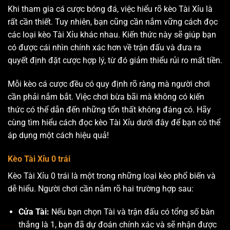
Khi tham gia cá cược bóng đá, việc hiểu rõ kèo Tài Xỉu là
rất cần thiết. Tuy nhiên, bạn cũng cần nắm vững cách đọc
các loại kèo Tài Xỉu khác nhau. Kiến thức này sẽ giúp bạn
có được cái nhìn chính xác hơn về trận đấu và đưa ra
quyết định đặt cược hợp lý, từ đó giảm thiểu rủi ro mất tiền.
Mỗi kèo cá cược đều có quy định rõ ràng mà người chơi
cần phải nắm bắt. Việc chơi bừa bãi mà không có kiến
thức có thể dẫn đến những tổn thất không đáng có. Hãy
cùng tìm hiểu cách đọc kèo Tài Xỉu dưới đây để bạn có thể
áp dụng một cách hiệu quả!
Kèo Tài Xỉu 0 trái
Kèo Tài Xỉu 0 trái là một trong những loại kèo phổ biến và
dễ hiểu. Người chơi cần nắm rõ hai trường hợp sau:
Cửa Tài:
Nếu bạn chọn Tài và trận đấu có tổng số bàn
thắng là 1, bạn đã dự đoán chính xác và sẽ nhận được