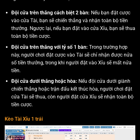
Đội cửa trên thắng cách biệt 2 bàn:
Nếu bạn đặt cược
vào cửa Tài, bạn sẽ chiến thắng và nhận toàn bộ tiền
thưởng. Ngược lại, nếu bạn đặt vào cửa Xỉu, bạn sẽ thua
toàn bộ tiền cược.
Đội cửa trên thắng với tỷ số 1 bàn:
Trong trường hợp
này, người chơi đặt cược vào Tài sẽ chỉ nhận được nửa
số tiền thưởng, trong khi người đặt vào Xỉu sẽ mất nửa
tiền.
Đội cửa dưới thắng hoặc hòa:
Nếu đội cửa dưới giành
chiến thắng hoặc trận đấu kết thúc hòa, người chơi đặt
cửa Tài sẽ thua, còn người đặt cửa Xỉu sẽ nhận toàn bộ
tiền cược.
Kèo Tài Xỉu 1 trái