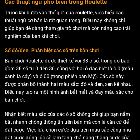
Các thuật ngữ phổ biến trong Roulette
Trước khi bước vào thế giới của
roulette
, việc hiểu các
thuật ngữ cơ bản là rất quan trọng. Điều này không chỉ
giúp bạn dễ dàng tham gia trò chơi mà còn nâng cao trải
nghiệm của bạn khi chơi.
Số đỏ/đen: Phân biệt các số trên bàn chơi
Bàn chơi Roulette được thiết kế với 38 ô số, trong đó bao
gồm 36 số từ 0 đến 36, cùng với hai ô đặc biệt là ô 0 (màu
xanh lá cây) và ô 00 (trong phiên bản Mỹ). Các số này
được phân bổ thành hai màu sắc: đỏ và đen, xen kẽ nhau.
Điều này tạo ra một hình ảnh bắt mắt và đầy màu sắc cho
bàn chơi.
Nhận biết màu sắc của các ô số không chỉ giúp bạn nắm
bắt nhanh chóng thông tin trên bàn mà còn là căn cứ để
đặt cược. Việc lựa chọn cược dựa trên màu sắc cũng như
đặt cược đúng lúc sẽ làm tăng khả năng thắng cược của