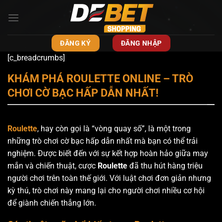
Bỏ
qua
nội
dung
ĐĂNG KÝ
ĐĂNG NHẬP
[c_breadcrumbs]
KHÁM PHÁ ROULETTE ONLINE – TRÒ
CHƠI CỜ BẠC HẤP DẪN NHẤT!
Roulette
, hay còn gọi là “vòng quay số”, là một trong
những trò chơi cờ bạc hấp dẫn nhất mà bạn có thể trải
nghiệm. Được biết đến với sự kết hợp hoàn hảo giữa may
mắn và chiến thuật, cược
Roulette
đã thu hút hàng triệu
người chơi trên toàn thế giới. Với luật chơi đơn giản nhưng
kỳ thú, trò chơi này mang lại cho người chơi nhiều cơ hội
để giành chiến thắng lớn.