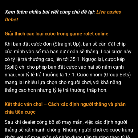
Xem thêm nhiều bài viết cùng chủ đề tại:
Live casino
Debet
Giải thích các loại cược trong game rolet online
Khi bạn đặt cược đơn (Straight Up), bạn sẽ cần đặt chip
của mình vào số mà bạn dự đoán sẽ thắng. Loại cược này
có tỷ lệ trả thưởng cao, lên tới 35:1. Ngược lại, cược kép
(Split) chỉ cho phép bạn đặt cược vào hai số nằm cạnh
nhau, với tỷ lệ trả thưởng là 17:1. Cược nhóm (Group Bets)
mang lại nhiều lựa chọn cho người chơi, với khả năng
thắng cao hơn nhưng tỷ lệ trả thưởng thấp hơn.
Kết thúc ván chơi – Cách xác định người thắng và phân
chia tiền cược
Sau khi dealer công bố số may mắn, việc xác định người
thắng sẽ rất nhanh chóng. Những người chơi có cược trùng
khớp với số may mắn sẽ nhận được tiền thưởng theo tỷ lệ