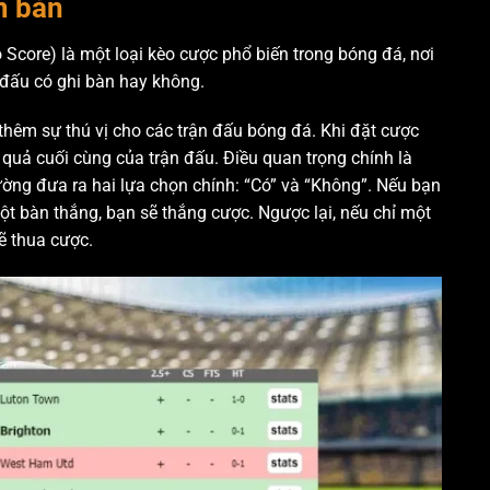
m bàn
core) là một loại kèo cược phổ biến trong bóng đá, nơi
 đấu có ghi bàn hay không.
thêm sự thú vị cho các trận đấu bóng đá. Khi đặt cược
quả cuối cùng của trận đấu. Điều quan trọng chính là
ường đưa ra hai lựa chọn chính: “Có” và “Không”. Nếu bạn
một bàn thắng, bạn sẽ thắng cược. Ngược lại, nếu chỉ một
ẽ thua cược.