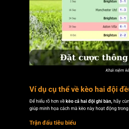
Khái niệm kè
Ví dụ cụ thể về kèo hai đội đ
Để hiểu rõ hơn về
kèo cả hai đội ghi bàn,
hãy cùn
giúp minh họa cách mà kèo này hoạt động trong 
Trận đấu tiêu biểu