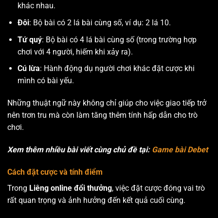
khác nhau.
Đôi
: Bộ bài có 2 lá bài cùng số, ví dụ: 2 lá 10.
Tứ quý
: Bộ bài có 4 lá bài cùng số (trong trường hợp
chơi với 4 người, hiếm khi xảy ra).
Cú lừa
: Hành động dụ người chơi khác đặt cược khi
mình có bài yếu.
Những thuật ngữ này không chỉ giúp cho việc giao tiếp trở
nên trơn tru mà còn làm tăng thêm tính hấp dẫn cho trò
chơi.
Xem thêm nhiều bài viết cùng chủ đề tại:
Game bài Debet
Cách đặt cược và tính điểm
Trong
Liêng online đổi thưởng
, việc đặt cược đóng vai trò
rất quan trọng và ảnh hưởng đến kết quả cuối cùng.