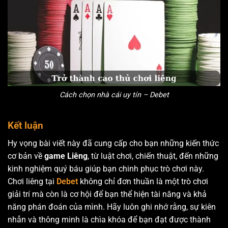
Cách chọn nhà cái uy tín – Debet
Kết luận
Hy vọng bài viết này đã cung cấp cho bạn những kiến thức
cơ bản về
game Liêng
, từ luật chơi, chiến thuật, đến những
kinh nghiệm quý báu giúp bạn chinh phục trò chơi này.
Chơi liêng tại
Debet
không chỉ đơn thuần là một trò chơi
giải trí mà còn là cơ hội để bạn thể hiện tài năng và khả
năng phán đoán của mình. Hãy luôn ghi nhớ rằng, sự kiên
nhẫn và thông minh là chìa khóa để bạn đạt được thành