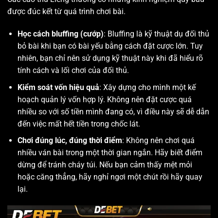
được đúc kết từ quá trình chơi bài.
Học cách bluffing (cướp)
: Bluffing là kỹ thuật dụ đối thủ
bỏ bài khi bạn có bài yếu bằng cách đặt cược lớn. Tuy
nhiên, bạn chỉ nên sử dụng kỹ thuật này khi đã hiểu rõ
tính cách và lối chơi của đối thủ.
Kiểm soát vốn hiệu quả
: Xây dựng cho mình một kế
hoạch quản lý vốn hợp lý. Không nên đặt cược quá
nhiều so với số tiền mình đang có, vì điều này sẽ dễ dẫn
đến việc mất hết tiền trong chốc lát.
Chơi đúng lúc, đúng thời điểm
: Không nên chơi quá
nhiều ván bài trong một thời gian ngắn. Hãy biết điểm
dừng để tránh cháy túi. Nếu bạn cảm thấy mệt mỏi
hoặc căng thẳng, hãy nghỉ ngơi một chút rồi hãy quay
lại.