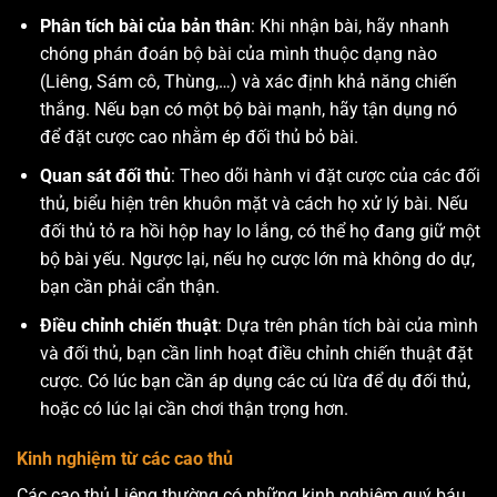
Phân tích bài của bản thân
: Khi nhận bài, hãy nhanh
chóng phán đoán bộ bài của mình thuộc dạng nào
(Liêng, Sám cô, Thùng,…) và xác định khả năng chiến
thắng. Nếu bạn có một bộ bài mạnh, hãy tận dụng nó
để đặt cược cao nhằm ép đối thủ bỏ bài.
Quan sát đối thủ
: Theo dõi hành vi đặt cược của các đối
thủ, biểu hiện trên khuôn mặt và cách họ xử lý bài. Nếu
đối thủ tỏ ra hồi hộp hay lo lắng, có thể họ đang giữ một
bộ bài yếu. Ngược lại, nếu họ cược lớn mà không do dự,
bạn cần phải cẩn thận.
Điều chỉnh chiến thuật
: Dựa trên phân tích bài của mình
và đối thủ, bạn cần linh hoạt điều chỉnh chiến thuật đặt
cược. Có lúc bạn cần áp dụng các cú lừa để dụ đối thủ,
hoặc có lúc lại cần chơi thận trọng hơn.
Kinh nghiệm từ các cao thủ
Các cao thủ Liêng thường có những kinh nghiệm quý báu