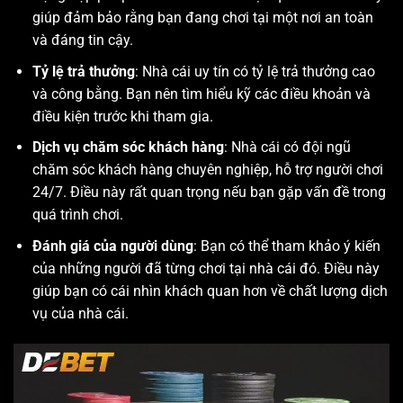
giúp đảm bảo rằng bạn đang chơi tại một nơi an toàn
và đáng tin cậy.
Tỷ lệ trả thưởng
: Nhà cái uy tín có tỷ lệ trả thưởng cao
và công bằng. Bạn nên tìm hiểu kỹ các điều khoản và
điều kiện trước khi tham gia.
Dịch vụ chăm sóc khách hàng
: Nhà cái có đội ngũ
chăm sóc khách hàng chuyên nghiệp, hỗ trợ người chơi
24/7. Điều này rất quan trọng nếu bạn gặp vấn đề trong
quá trình chơi.
Đánh giá của người dùng
: Bạn có thể tham khảo ý kiến
của những người đã từng chơi tại nhà cái đó. Điều này
giúp bạn có cái nhìn khách quan hơn về chất lượng dịch
vụ của nhà cái.