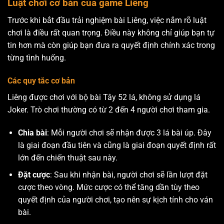
Luật chơi cơ bản của game Liêng
Trước khi bắt đầu trải nghiệm bài Liêng, việc nắm rõ luật
chơi là điều rất quan trọng. Điều này không chỉ giúp bạn tự
tin hơn mà còn giúp bạn đưa ra quyết định chính xác trong
từng tình huống.
Các quy tắc cơ bản
Liêng được chơi với bộ bài Tây 52 lá, không sử dụng lá
Joker. Trò chơi thường có từ 2 đến 4 người chơi tham gia.
Chia bài
: Mỗi người chơi sẽ nhận được 3 lá bài úp. Đây
là giai đoạn đầu tiên và cũng là giai đoạn quyết định rất
lớn đến chiến thuật sau này.
Đặt cược
: Sau khi nhận bài, người chơi sẽ lần lượt đặt
cược theo vòng. Mức cược có thể tăng dần tùy theo
quyết định của người chơi, tạo nên sự kịch tính cho ván
bài.