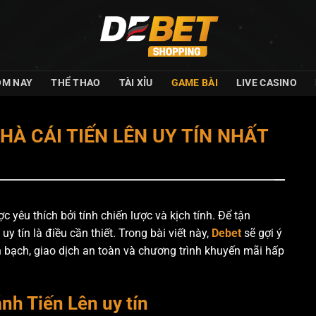
ÔM NAY
THỂ THAO
TÀI XỈU
GAME BÀI
LIVE CASINO
NHÀ CÁI TIẾN LÊN UY TÍN NHẤT
c yêu thích bởi tính chiến lược và kịch tính. Để tận
uy tín là điều cần thiết. Trong bài viết này,
Debet
sẽ gợi ý
 bạch, giao dịch an toàn và chương trình khuyến mãi hấp
nh Tiến Lên uy tín