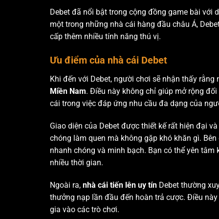
Debet đã nổi bật trong cộng đồng game bài với d
một trong những nhà cái hàng đầu châu Á, Debet 
cấp thêm nhiều tính năng thú vị.
Ưu điểm của nhà cái Debet
Khi đến với Debet, người chơi sẽ nhận thấy rằng 
Miền Nam
. Điều này không chỉ giúp mở rộng đối
cái trong việc đáp ứng nhu cầu đa dạng của ngư
Giao diện của Debet được thiết kế rất hiện đại 
chóng làm quen mà không gặp khó khăn gì. Bên cạ
nhanh chóng và minh bạch. Bạn có thể yên tâm k
nhiều thời gian.
Ngoài ra,
nhà cái tiến lên uy tín
Debet thường xuy
thưởng nạp lần đầu đến hoàn trả cược. Điều này
gia vào các trò chơi.