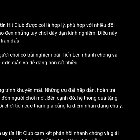
tín
Hit Club được coi là hợp lý, phù hợp với nhiều đối
ho đến những tay chơi dày dạn kinh nghiệm. Điều này
trận đấu.
người chơi có trải nghiệm bài Tiến Lên nhanh chóng và
ên đơn giản và dễ dàng hơn rất nhiều.
ng trình khuyến mãi. Những ưu đãi hấp dẫn, hoàn trả
 đón người chơi mới. Bên cạnh đó, hệ thống quà tặng
 chơi tích cực tham gia cũng là điểm nhấn đáng chú ý.
 uy tín
Hit Club cam kết phản hồi nhanh chóng và giải