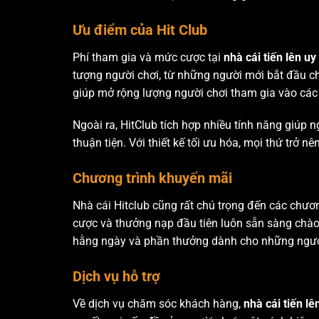
Ưu điểm của Hit Club
Phí tham gia và mức cược tại
nhà cái tiến lên uy 
tượng người chơi, từ những người mới bắt đầu c
giúp mở rộng lượng người chơi tham gia vào các 
Ngoài ra, HitClub tích hợp nhiều tính năng giúp 
thuận tiện. Với thiết kế tối ưu hóa, mọi thứ trở n
Chương trình khuyến mãi
Nhà cái Hitclub cũng rất chú trọng đến các chươ
cược và thưởng nạp đầu tiên luôn sẵn sàng chào
hằng ngày và phần thưởng dành cho những người
Dịch vụ hỗ trợ
Về dịch vụ chăm sóc khách hàng,
nhà cái tiến lên