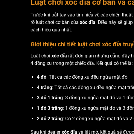
Luật chơi xóc đĩa cơ bản và c
Trước khi bắt tay vào tìm hiểu về các chiến thuậ
rõ luật chơi cơ bản của
xóc đĩa
. Điều này sẽ giú
cách hiệu quả nhất.
Giới thiệu chi tiết luật chơi xóc đĩa tr
Luật chơi
xóc đĩa
rất đơn giản nhưng cũng đầy hấ
4 đồng xu trong một chiếc đĩa. Kết quả có thể là:
4 đỏ
: Tất cả các đồng xu đều ngửa mặt đỏ.
4 trắng
: Tất cả các đồng xu đều ngửa mặt trắ
3 đỏ 1 trắng
: 3 đồng xu ngửa mặt đỏ và 1 đồ
1 đỏ 3 trắng
: 1 đồng xu ngửa mặt đỏ và 3 đồ
2 đỏ 2 trắng
: Có 2 đồng xu ngửa mặt đỏ và 2
Sau khi dealer
xóc đĩa
và lật mở, kết quả sẽ đượ