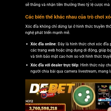
sẽ thắng và nhận tiền thưởng theo tỷ lệ cược mà 
Các biến thể khác nhau của trò chơi xóc
Xóc đĩa không chỉ dừng lại ở hình thức truyền th
nghệ phát triển mạnh mẽ.
Xóc đĩa online
: Đây là hình thức chơi xóc đĩa
các trang web hoặc ứng dụng di động, giúp bạn
và tính bảo mật cao hơn so với hình thức truy
Xóc đĩa với dealer trực tiếp
: Hình thức này ch
người chia bài qua camera livestream, mang 