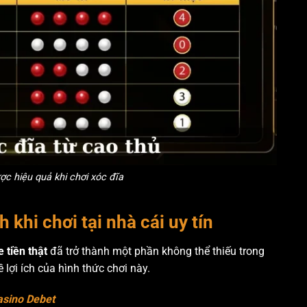
ợc hiệu quả khi chơi xóc đĩa
 khi chơi tại nhà cái uy tín
e tiền thật
đã trở thành một phần không thể thiếu trong
lợi ích của hình thức chơi này.
asino Debet